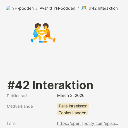
🤼
YH-podden
/
Avsnitt YH-podden
/
#42 Interaktion
🤼
#42 Interaktion
March 3, 2026
Publicerad
Pelle Israelsson
Medverkande
Tobias Landén
https://open.spotify.com/episode/10W4E0JQOEehiKcTprFP5J?si=odwZ-gedROKAc89VL8JSUw
Länk