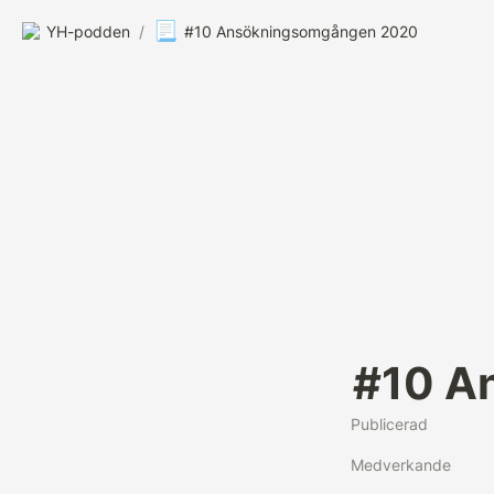
📃
YH-podden
/
#10 Ansökningsomgången 2020
#10 A
Publicerad
Medverkande