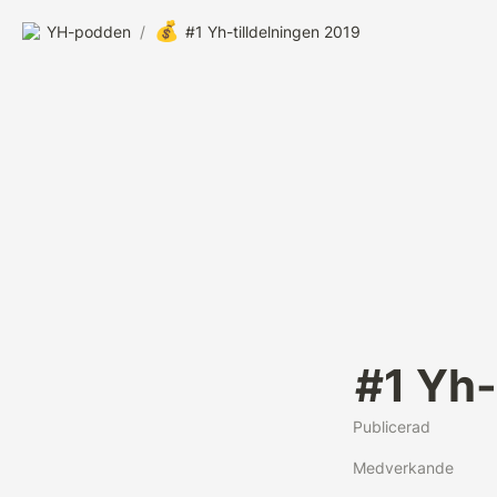
💰
YH-podden
/
#1 Yh-tilldelningen 2019
#1 Yh-
Publicerad
Medverkande