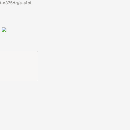
https://anchor.fm/yhpodden/episodes/1-Yh-tilldelningen-2019-e375dg/a-a1plh4